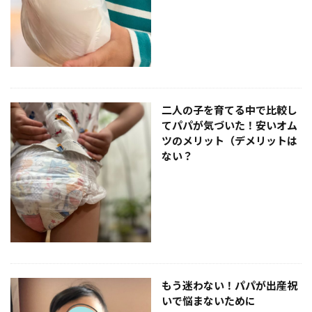
おさるのジョージ
カーズ
ゲーム
ドラゴンクエスト
コアラのマーチ
コラボ服
さかざきちはる
シルバニアファミリー
スパイファミリー
すみっコぐらし
スリーポリンキーズ
ディズニー
トイ・ストーリー
二人の子を育てる中で比較し
トムとジェリー
衣類
てパパが気づいた！安いオム
ツのメリット（デメリットは
検索
ない？
もう迷わない！パパが出産祝
いで悩まないために