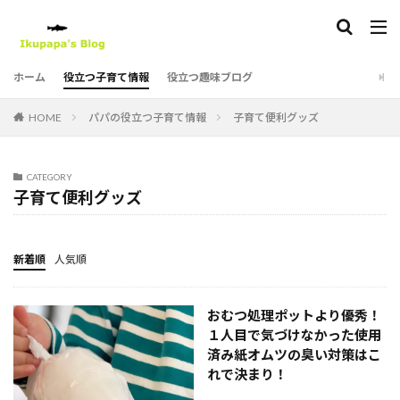
タグ
ホーム
役立つ子育て情報
役立つ趣味ブログ
1107
ヨシタケシンスケ
ピングー
ポケットモンスター
ポケモン
ポリンキー
HOME
パパの役立つ子育て情報
子育て便利グッズ
ホンダ
ミッフィー
もうぬげない
モンスターズ・インク
モンポケ
CATEGORY
りんごかもしれない
パンどろぼう
子供服
子育て便利グッズ
子育て
忍たま乱太郎
星のカービィ
湖池屋
湖池屋チップス
漫画
福井県立恐竜博物館
新着順
人気順
絵本
衣服
ひつじのショーン
パウ・パトロール
11ぴきのねこ
おむつ処理ポットより優秀！
クレイアニメーション
PIXAR
SPY×FAMILY
１人目で気づけなかった使用
Suicaのペンギン
アニア
済み紙オムツの臭い対策はこ
アニメ
れで決まり！
イルイルゴンチル
ウルトラマン
エリックカール