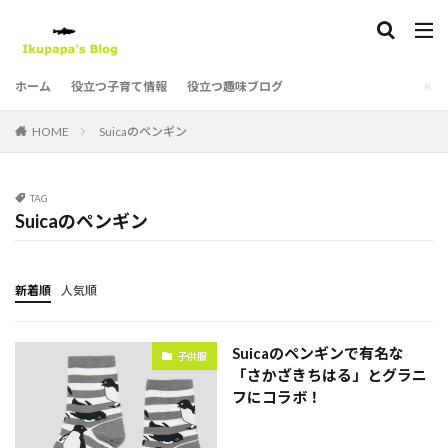
タグ
ホーム
役立つ子育て情報
役立つ趣味ブログ
1107
ヨシタケシンスケ
ピングー
ポケットモンスター
ポケモン
ポリンキー
HOME
Suicaのペンギン
ホンダ
ミッフィー
もうぬげない
モンスターズ・インク
モンポケ
TAG
りんごかもしれない
パンどろぼう
子供服
Suicaのペンギン
子育て
忍たま乱太郎
星のカービィ
湖池屋
湖池屋チップス
漫画
福井県立恐竜博物館
新着順
人気順
絵本
衣服
ひつじのショーン
パウ・パトロール
11ぴきのねこ
Suicaのペンギンで有名な
子供服
クレイアニメーション
PIXAR
SPY×FAMILY
「さかざきちはる」とグラニ
Suicaのペンギン
アニア
フにコラボ！
アニメ
イルイルゴンチル
ウルトラマン
エリックカール