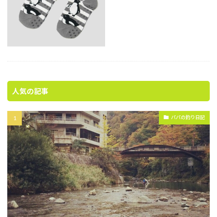
おさるのジョージ
カーズ
ゲーム
ドラゴンクエスト
コアラのマーチ
コラボ服
さかざきちはる
シルバニアファミリー
スパイファミリー
すみっコぐらし
スリーポリンキーズ
ディズニー
トイ・ストーリー
トムとジェリー
衣類
人気の記事
検索
パパの釣り日記