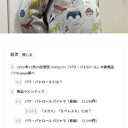
おさるのジョージ
カーズ
ゲーム
ドラゴンクエスト
コアラのマーチ
コラボ服
さかざきちはる
シルバニアファミリー
スパイファミリー
すみっコぐらし
スリーポリンキーズ
ディズニー
トイ・ストーリー
トムとジェリー
衣類
目次
検索
1
2022年11月28日発売 UNIQLO×『パウ・パトロール』の新商品
（※Ikupapa調べ
1.1
パウ・パトロールとは？
2
商品ラインナップ
2.1
パウ・パトロール パジャマ（長袖）（2,290円）
2.1.0.1
「スカイ」「エベレスト」とは？
2.2
パウ・パトロール パジャマ（長袖）（2,290円）