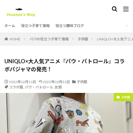
タグ
ホーム
役立つ子育て情報
役立つ趣味ブログ
1107
ヨシタケシンスケ
ピングー
ポケットモンスター
ポケモン
ポリンキー
HOME
パパの役立つ子育て情報
子供服
UNIQLO×大人気
ホンダ
ミッフィー
もうぬげない
モンスターズ・インク
モンポケ
UNIQLO×大人気アニメ『パウ・パトロール』コラ
りんごかもしれない
パンどろぼう
子供服
ボパジャマの発売！
子育て
忍たま乱太郎
星のカービィ
湖池屋
2022年12月11日
湖池屋チップス
2023年10月31日
漫画
福井県立恐竜博物館
子供服
コラボ服
,
パウ・パトロール
,
衣類
絵本
衣服
ひつじのショーン
子供服
パウ・パトロール
11ぴきのねこ
クレイアニメーション
PIXAR
SPY×FAMILY
Suicaのペンギン
アニア
アニメ
イルイルゴンチル
ウルトラマン
エリックカール