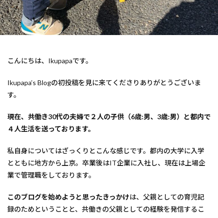
おさるのジョージ
カーズ
ゲーム
ドラゴンクエスト
コアラのマーチ
コラボ服
さかざきちはる
シルバニアファミリー
スパイファミリー
すみっコぐらし
こんにちは、Ikupapaです。
スリーポリンキーズ
ディズニー
トイ・ストーリー
トムとジェリー
衣類
Ikupapa’s Blogの初投稿を見に来てくださりありがとうございま
す。
検索
現在、共働き30代の夫婦で２人の子供（6歳:男、3歳:男）と都内で
４人生活を送っております。
私自身についてはざっくりとこんな感じです。都内の大学に入学
とともに地方から上京。卒業後はIT企業に入社し、現在は上場企
業で管理職をしております。
このブログを始めようと思ったきっかけ
は、父親としての育児記
録のためということと、共働きの父親としての経験を発信するこ