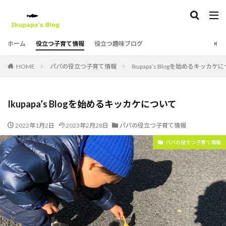
タグ
ホーム
役立つ子育て情報
役立つ趣味ブログ
1107
ヨシタケシンスケ
ピングー
ポケットモンスター
ポケモン
ポリンキー
HOME
パパの役立つ子育て情報
Ikupapa’s Blogを始めるキッカケ
ホンダ
ミッフィー
もうぬげない
モンスターズ・インク
モンポケ
Ikupapa’s Blogを始めるキッカケについて
りんごかもしれない
パンどろぼう
子供服
子育て
忍たま乱太郎
星のカービィ
湖池屋
2022年1月2日
2023年2月28日
パパの役立つ子育て情報
湖池屋チップス
漫画
福井県立恐竜博物館
パパの役立つ子育て情報
絵本
衣服
ひつじのショーン
パウ・パトロール
11ぴきのねこ
クレイアニメーション
PIXAR
SPY×FAMILY
Suicaのペンギン
アニア
アニメ
イルイルゴンチル
ウルトラマン
エリックカール